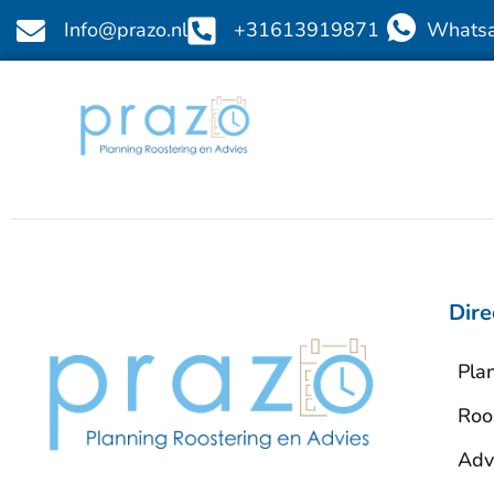
Info@prazo.nl
+31613919871
Whats
Dire
Pla
Roo
Adv